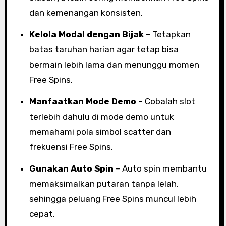
dan kemenangan konsisten.
Kelola Modal dengan Bijak
– Tetapkan
batas taruhan harian agar tetap bisa
bermain lebih lama dan menunggu momen
Free Spins.
Manfaatkan Mode Demo
– Cobalah slot
terlebih dahulu di mode demo untuk
memahami pola simbol scatter dan
frekuensi Free Spins.
Gunakan Auto Spin
– Auto spin membantu
memaksimalkan putaran tanpa lelah,
sehingga peluang Free Spins muncul lebih
cepat.