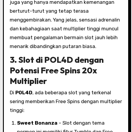
juga yang hanya mendapatkan kemenangan
berturut-turut yang tetap terasa
menggembirakan. Yang jelas, sensasi adrenalin
dan kebahagiaan saat multiplier tinggi muncul
membuat pengalaman bermain slot jauh lebih
menarik dibandingkan putaran biasa.
3. Slot di POL4D dengan
Potensi Free Spins 20x
Multiplier
Di
POL4D
, ada beberapa slot yang terkenal
sering memberikan Free Spins dengan multiplier
tinggi:
Sweet Bonanza
– Slot dengan tema
permen ini memiliki fitur Tumble dan Free