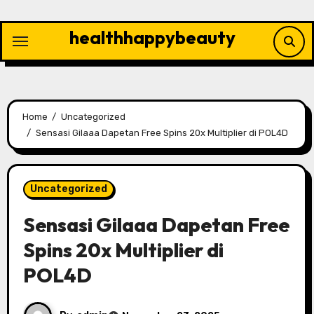
Skip
to
healthhappybeauty
content
Home
Uncategorized
Sensasi Gilaaa Dapetan Free Spins 20x Multiplier di POL4D
Uncategorized
Sensasi Gilaaa Dapetan Free
Spins 20x Multiplier di
POL4D