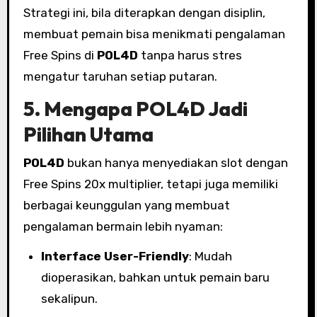
Strategi ini, bila diterapkan dengan disiplin,
membuat pemain bisa menikmati pengalaman
Free Spins di
POL4D
tanpa harus stres
mengatur taruhan setiap putaran.
5. Mengapa POL4D Jadi
Pilihan Utama
POL4D
bukan hanya menyediakan slot dengan
Free Spins 20x multiplier, tetapi juga memiliki
berbagai keunggulan yang membuat
pengalaman bermain lebih nyaman:
Interface User-Friendly
: Mudah
dioperasikan, bahkan untuk pemain baru
sekalipun.