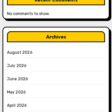
No comments to show.
Archives
August 2026
July 2026
June 2026
May 2026
April 2026