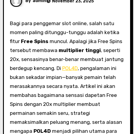
By
admin
November 23, 2025
Bagi para penggemar slot online, salah satu
momen paling ditunggu-tunggu adalah ketika
fitur
Free Spins
muncul. Apalagi jika Free Spins
tersebut membawa
multiplier tinggi
, seperti
20x, sensasinya benar-benar membuat jantung
berdegup kencang. Di
POL4D
, pengalaman ini
bukan sekadar impian—banyak pemain telah
merasakannya secara nyata. Artikel ini akan
membahas bagaimana sensasi dapetan Free
Spins dengan 20x multiplier membuat
permainan semakin seru, strategi
memaksimalkan peluang menang, serta alasan
mengapa
POL4D
menjadi pilihan utama para