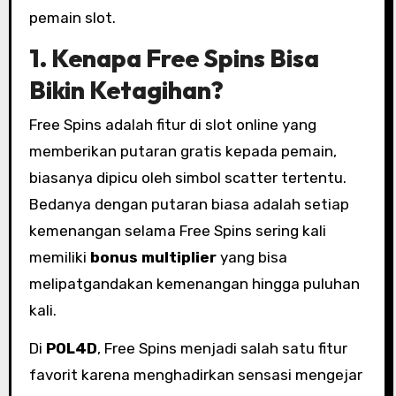
pemain slot.
1. Kenapa Free Spins Bisa
Bikin Ketagihan?
Free Spins adalah fitur di slot online yang
memberikan putaran gratis kepada pemain,
biasanya dipicu oleh simbol scatter tertentu.
Bedanya dengan putaran biasa adalah setiap
kemenangan selama Free Spins sering kali
memiliki
bonus multiplier
yang bisa
melipatgandakan kemenangan hingga puluhan
kali.
Di
POL4D
, Free Spins menjadi salah satu fitur
favorit karena menghadirkan sensasi mengejar