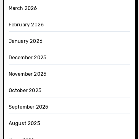
March 2026
February 2026
January 2026
December 2025
November 2025
October 2025
September 2025
August 2025