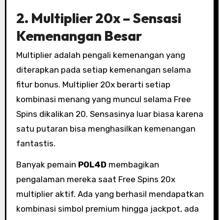
2. Multiplier 20x – Sensasi
Kemenangan Besar
Multiplier adalah pengali kemenangan yang
diterapkan pada setiap kemenangan selama
fitur bonus. Multiplier 20x berarti setiap
kombinasi menang yang muncul selama Free
Spins dikalikan 20. Sensasinya luar biasa karena
satu putaran bisa menghasilkan kemenangan
fantastis.
Banyak pemain
POL4D
membagikan
pengalaman mereka saat Free Spins 20x
multiplier aktif. Ada yang berhasil mendapatkan
kombinasi simbol premium hingga jackpot, ada