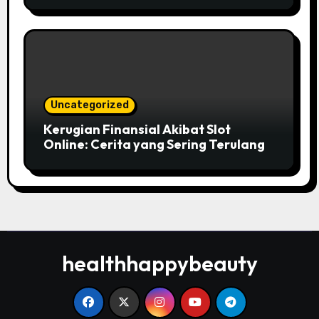
Uncategorized
Kerugian Finansial Akibat Slot
Online: Cerita yang Sering Terulang
healthhappybeauty