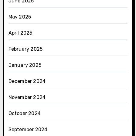
June 2025
May 2025
April 2025
February 2025
January 2025
December 2024
November 2024
October 2024
September 2024