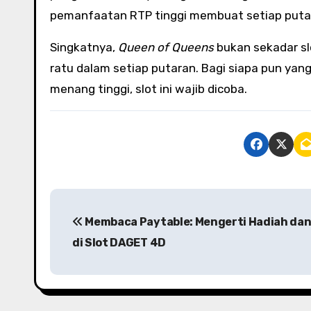
pemanfaatan RTP tinggi membuat setiap puta
Singkatnya,
Queen of Queens
bukan sekadar sl
ratu dalam setiap putaran. Bagi siapa pun yan
menang tinggi, slot ini wajib dicoba.
P
Membaca Paytable: Mengerti Hadiah dan
o
di Slot DAGET 4D
s
t