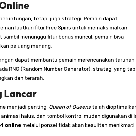
 Online
beruntungan, tetapi juga strategi. Pemain dapat
 memanfaatkan fitur Free Spins untuk memaksimalkan
 sambil menunggu fitur bonus muncul, pemain bisa
tkan peluang menang.
enangan dapat membantu pemain merencanakan taruhan
pada RNG (Random Number Generator), strategi yang tep
gkan dan terarah.
g Lancar
one menjadi penting.
Queen of Queens
telah dioptimalka
 animasi halus, dan tombol kontrol mudah digunakan di l
ot online
melalui ponsel tidak akan kesulitan menikmati