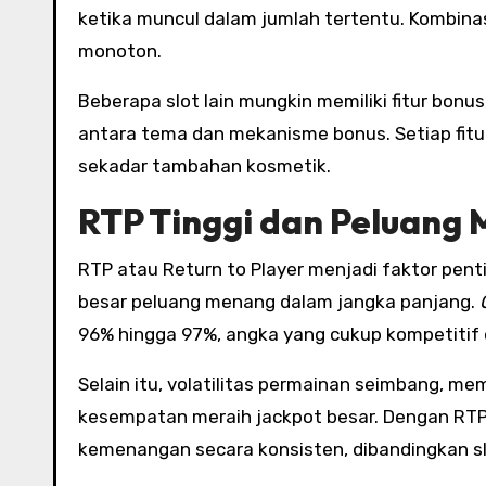
ketika muncul dalam jumlah tertentu. Kombinasi
monoton.
Beberapa slot lain mungkin memiliki fitur bonus
antara tema dan mekanisme bonus. Setiap fitu
sekadar tambahan kosmetik.
RTP Tinggi dan Peluang
RTP atau Return to Player menjadi faktor pen
besar peluang menang dalam jangka panjang.
96% hingga 97%, angka yang cukup kompetitif d
Selain itu, volatilitas permainan seimbang, m
kesempatan meraih jackpot besar. Dengan RTP t
kemenangan secara konsisten, dibandingkan sl