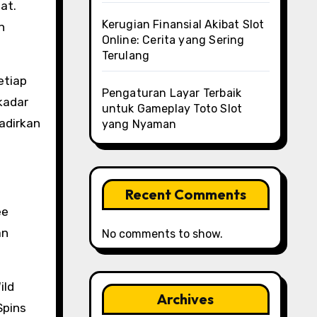
at.
Kerugian Finansial Akibat Slot
n
Online: Cerita yang Sering
Terulang
etiap
Pengaturan Layar Terbaik
kadar
untuk Gameplay Toto Slot
adirkan
yang Nyaman
Recent Comments
ee
an
No comments to show.
ild
Archives
Spins