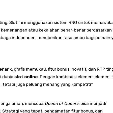
ing. Slot ini menggunakan sistem RNG untuk memastika
ap kemenangan atau kekalahan benar-benar berdasarkan
 lembaga independen, memberikan rasa aman bagi pemain 
rik, grafis memukau, fitur bonus inovatif, dan RTP tin
i dunia
slot online
. Dengan kombinasi elemen-elemen in
, tetapi juga peluang menang yang kompetitif
rpengalaman, mencoba
Queen of Queens
bisa menjadi
Strategi yang tepat, pengamatan fitur bonus, dan