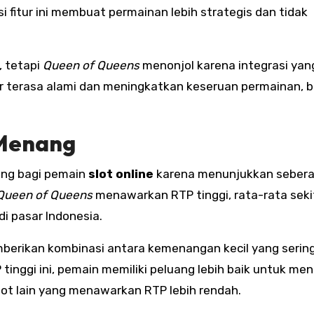
 fitur ini membuat permainan lebih strategis dan tidak
, tetapi
Queen of Queens
menonjol karena integrasi yan
r terasa alami dan meningkatkan keseruan permainan, 
 Menang
ting bagi pemain
slot online
karena menunjukkan seber
Queen of Queens
menawarkan RTP tinggi, rata-rata seki
i pasar Indonesia.
emberikan kombinasi antara kemenangan kecil yang serin
inggi ini, pemain memiliki peluang lebih baik untuk men
ot lain yang menawarkan RTP lebih rendah.