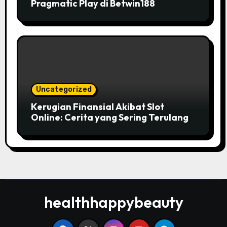
Pragmatic Play di Betwin188
Uncategorized
Kerugian Finansial Akibat Slot
Online: Cerita yang Sering Terulang
healthhappybeauty