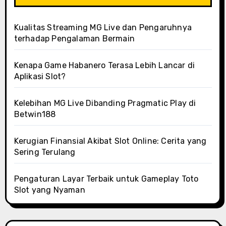
Kualitas Streaming MG Live dan Pengaruhnya
terhadap Pengalaman Bermain
Kenapa Game Habanero Terasa Lebih Lancar di
Aplikasi Slot?
Kelebihan MG Live Dibanding Pragmatic Play di
Betwin188
Kerugian Finansial Akibat Slot Online: Cerita yang
Sering Terulang
Pengaturan Layar Terbaik untuk Gameplay Toto
Slot yang Nyaman