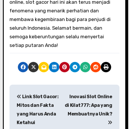
online, slot gacor hari ini akan terus menjadi
fenomena yang menarik perhatian dan
membawa kegembiraan bagi para penjudi di
seluruh Indonesia. Selamat bermain, dan
semoga keberuntungan selalu menyertai
setiap putaran Anda!
P
Link Slot Gacor:
Inovasi Slot Online
o
Mitos dan Fakta
di Kilat777: Apa yang
s
yang Harus Anda
Membuatnya Unik?
Ketahui
t