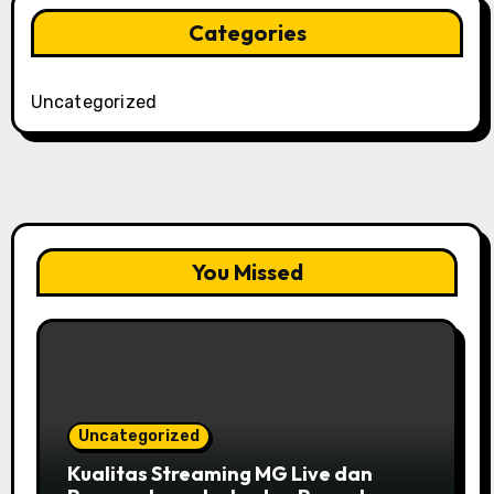
Categories
Uncategorized
You Missed
Uncategorized
Kualitas Streaming MG Live dan