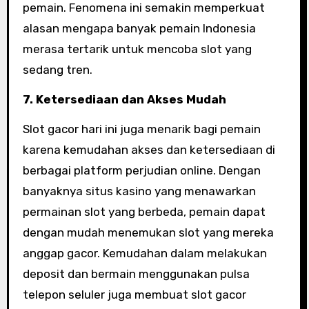
pemain. Fenomena ini semakin memperkuat
alasan mengapa banyak pemain Indonesia
merasa tertarik untuk mencoba slot yang
sedang tren.
7. Ketersediaan dan Akses Mudah
Slot gacor hari ini juga menarik bagi pemain
karena kemudahan akses dan ketersediaan di
berbagai platform perjudian online. Dengan
banyaknya situs kasino yang menawarkan
permainan slot yang berbeda, pemain dapat
dengan mudah menemukan slot yang mereka
anggap gacor. Kemudahan dalam melakukan
deposit dan bermain menggunakan pulsa
telepon seluler juga membuat slot gacor