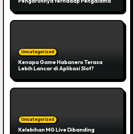
Pengaruhnya terhadap Pengalaman
Bermain
Uncategorized
Kenapa Game Habanero Terasa
Lebih Lancar di Aplikasi Slot?
Uncategorized
Kelebihan MG Live Dibanding