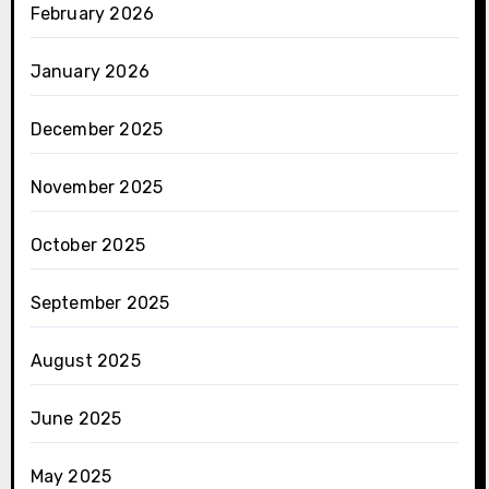
February 2026
January 2026
December 2025
November 2025
October 2025
September 2025
August 2025
June 2025
May 2025