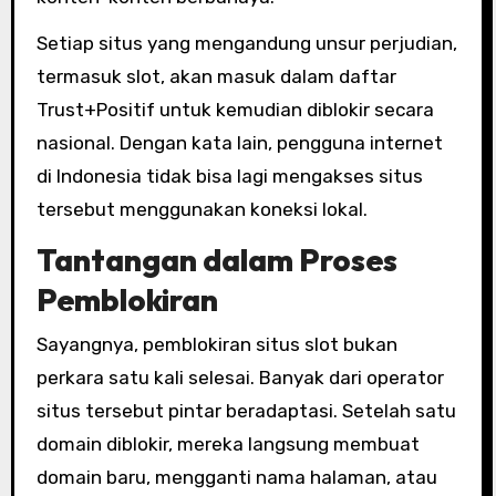
Setiap situs yang mengandung unsur perjudian,
termasuk slot, akan masuk dalam daftar
Trust+Positif untuk kemudian diblokir secara
nasional. Dengan kata lain, pengguna internet
di Indonesia tidak bisa lagi mengakses situs
tersebut menggunakan koneksi lokal.
Tantangan dalam Proses
Pemblokiran
Sayangnya, pemblokiran situs slot bukan
perkara satu kali selesai. Banyak dari operator
situs tersebut pintar beradaptasi. Setelah satu
domain diblokir, mereka langsung membuat
domain baru, mengganti nama halaman, atau