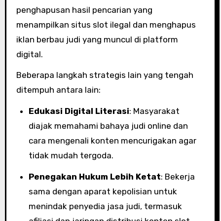
penghapusan hasil pencarian yang
menampilkan situs slot ilegal dan menghapus
iklan berbau judi yang muncul di platform
digital.
Beberapa langkah strategis lain yang tengah
ditempuh antara lain:
Edukasi Digital Literasi
: Masyarakat
diajak memahami bahaya judi online dan
cara mengenali konten mencurigakan agar
tidak mudah tergoda.
Penegakan Hukum Lebih Ketat
: Bekerja
sama dengan aparat kepolisian untuk
menindak penyedia jasa judi, termasuk
afiliasi dan jaringan distribusi konten slot.