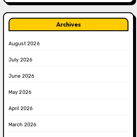
Archives
August 2026
July 2026
June 2026
May 2026
April 2026
March 2026