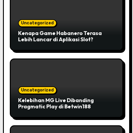
Uncategorized
Kenapa Game Habanero Terasa
Lebih Lancar di Aplikasi Slot?
Uncategorized
Kelebihan MG Live Dibanding
Pragmatic Play di Betwin188