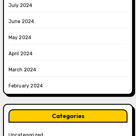
July 2024
June 2024
May 2024
April 2024
March 2024
February 2024
Categories
Uncategorized