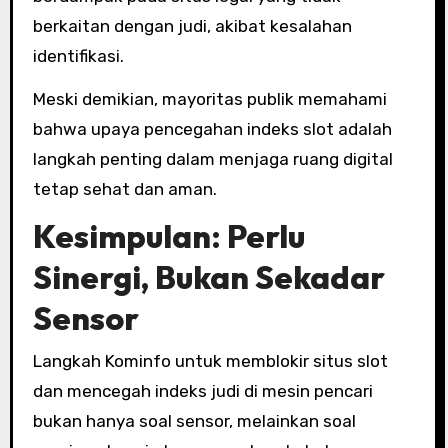
berkaitan dengan judi, akibat kesalahan
identifikasi.
Meski demikian, mayoritas publik memahami
bahwa upaya pencegahan indeks slot adalah
langkah penting dalam menjaga ruang digital
tetap sehat dan aman.
Kesimpulan: Perlu
Sinergi, Bukan Sekadar
Sensor
Langkah Kominfo untuk memblokir situs slot
dan mencegah indeks judi di mesin pencari
bukan hanya soal sensor, melainkan soal