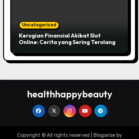
Uncategorized
Kerugian Finansial Akibat Slot
Online: Cerita yang Sering Terulang
healthhappybeauty
Copyright © All rights reserved
|
Blogarise
by